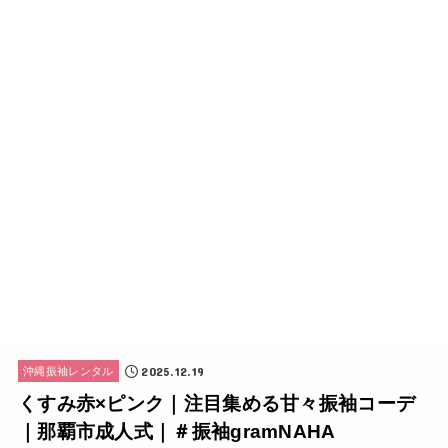
2025.12.19
沖縄振袖レンタル
くすみ赤×ピンク｜注目集める甘々振袖コーデ
｜那覇市成人式｜＃振袖gramNAHA