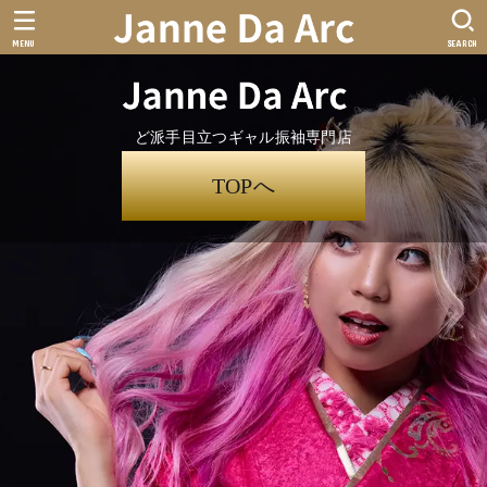
MENU
SEARCH
ど派手目立つギャル振袖専門店
TOPへ