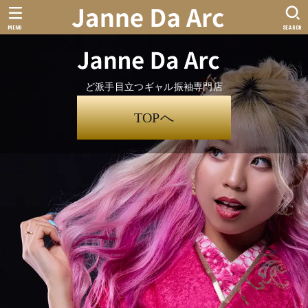
MENU
SEARCH
ど派手目立つギャル振袖専門店
TOPへ