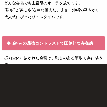
どんな会場でも主役級のオーラを放ちます。
“強さ”と“美しさ”を兼ね備えた、まさに沖縄の華やかな
成人式にぴったりのスタイルです。
◆ 金×赤の最強コントラストで圧倒的な存在感
振袖全体に描かれた金龍は、動きのある筆致で存在感抜
群。
深紅の生地に立体感のある金刺繍が重なり、光の当たり
方で表情が変わるのも魅力。
成人式会場でも、写真や動画でも、美しさと迫力が際立
ちます。
沖縄の晴れやかな雰囲気の中で、ひときわクールに映え