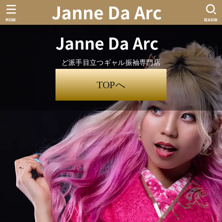
MENU
SEARCH
ど派手目立つギャル振袖専門店
TOPへ